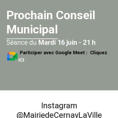
Prochain Conseil
Municipal
Séance du
Mardi 16 juin - 21 h
Participer avec Google Meet :
Cliquez
ICI
Instagram
@MairiedeCernayLaVille