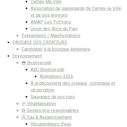
Cernay Ma Ville
Association de sauvegarde de Cernay-la-Ville
et de ses environs
AMAP Les Pot'irons
Union des Amis du Parc
Événements / Manifestations
PASSAGE DES CRÉATEURS
Candidater à la boutique éphémère
Environnement
🐸 Biodiversité
ABC Biodiversité
Animations 2026
À la découverte des oiseaux : comptage et
observation
Sauvages de nos rues
🌱 Végétalisation
♻️ Gestes éco-responsables
🚰 Eau & Assainissement
Récupérateurs d’eau