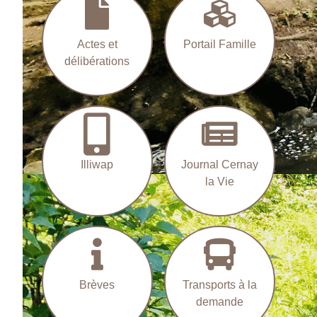
Actes et
Portail Famille
délibérations
Illiwap
Journal Cernay
Découvrez Cernay-la-Ville
la Vie
Brèves
Transports à la
demande