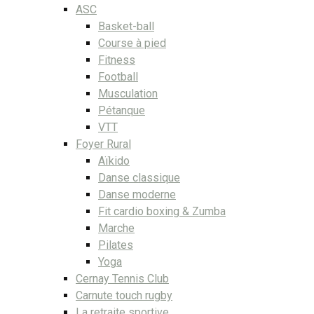
ASC
Basket-ball
Course à pied
Fitness
Football
Musculation
Pétanque
VTT
Foyer Rural
Aïkido
Danse classique
Danse moderne
Fit cardio boxing & Zumba
Marche
Pilates
Yoga
Cernay Tennis Club
Carnute touch rugby
La retraite sportive