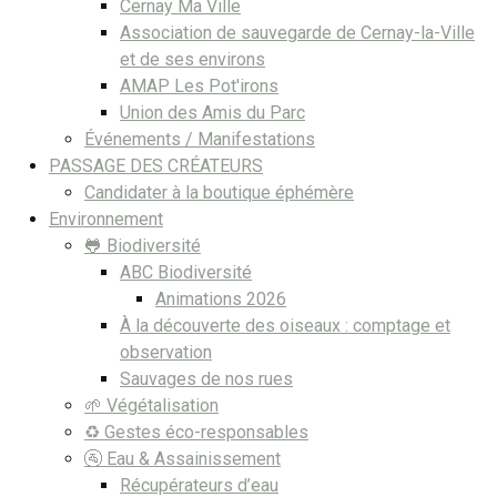
Cernay Ma Ville
Association de sauvegarde de Cernay-la-Ville
et de ses environs
AMAP Les Pot'irons
Union des Amis du Parc
Événements / Manifestations
PASSAGE DES CRÉATEURS
Candidater à la boutique éphémère
Environnement
🐸 Biodiversité
ABC Biodiversité
Animations 2026
À la découverte des oiseaux : comptage et
observation
Sauvages de nos rues
🌱 Végétalisation
♻️ Gestes éco-responsables
🚰 Eau & Assainissement
Récupérateurs d’eau