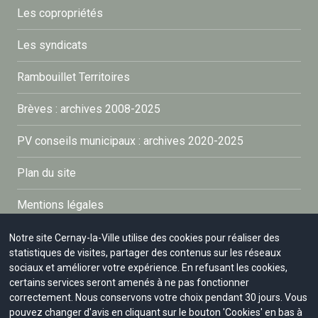
Les copropriétés
Les syndicats
Rambouillet Territoires
Brèves : archives 2008-2025
PV conseils municipaux : archives 2020-2025
Plan du site
Mentions légales
Politique de confidentialité
Notre site Cernay-la-Ville utilise des cookies pour réaliser des
statistiques de visites, partager des contenus sur les réseaux
sociaux et améliorer votre expérience. En refusant les cookies,
Connexion
certains services seront amenés à ne pas fonctionner
correctement. Nous conservons votre choix pendant 30 jours. Vous
Accessibilité : partiellement conforme à 99%
pouvez changer d'avis en cliquant sur le bouton 'Cookies' en bas à