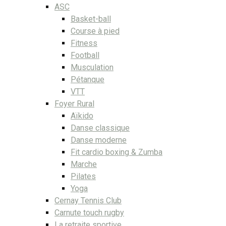
ASC
Basket-ball
Course à pied
Fitness
Football
Musculation
Pétanque
VTT
Foyer Rural
Aïkido
Danse classique
Danse moderne
Fit cardio boxing & Zumba
Marche
Pilates
Yoga
Cernay Tennis Club
Carnute touch rugby
La retraite sportive