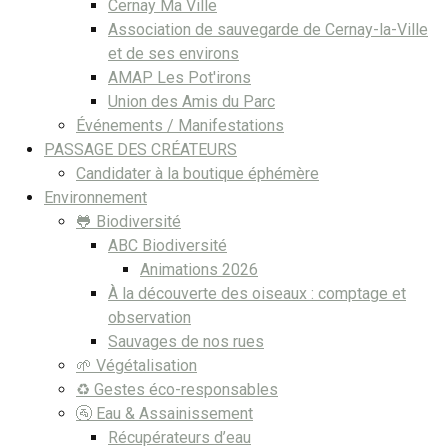
Cernay Ma Ville
Association de sauvegarde de Cernay-la-Ville
et de ses environs
AMAP Les Pot'irons
Union des Amis du Parc
Événements / Manifestations
PASSAGE DES CRÉATEURS
Candidater à la boutique éphémère
Environnement
🐸 Biodiversité
ABC Biodiversité
Animations 2026
À la découverte des oiseaux : comptage et
observation
Sauvages de nos rues
🌱 Végétalisation
♻️ Gestes éco-responsables
🚰 Eau & Assainissement
Récupérateurs d’eau