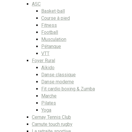
ASC
Basket-ball
Course à pied
Fitness
Football
Musculation
Pétanque
VTT
Foyer Rural
Aïkido
Danse classique
Danse moderne
Fit cardio boxing & Zumba
Marche
Pilates
Yoga
Cernay Tennis Club
Carnute touch rugby
La retraite sportive