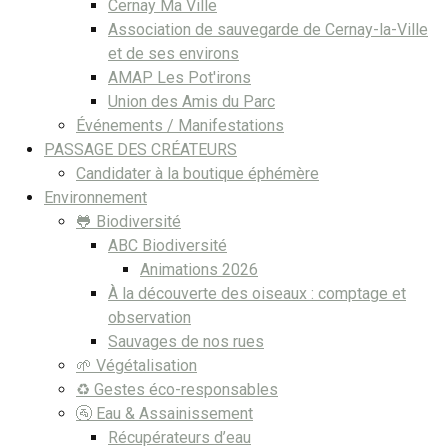
Cernay Ma Ville
Association de sauvegarde de Cernay-la-Ville
et de ses environs
AMAP Les Pot'irons
Union des Amis du Parc
Événements / Manifestations
PASSAGE DES CRÉATEURS
Candidater à la boutique éphémère
Environnement
🐸 Biodiversité
ABC Biodiversité
Animations 2026
À la découverte des oiseaux : comptage et
observation
Sauvages de nos rues
🌱 Végétalisation
♻️ Gestes éco-responsables
🚰 Eau & Assainissement
Récupérateurs d’eau