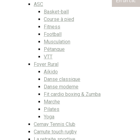
En un clic
ASC
Basket-ball
Course à pied
Fitness
Football
Musculation
Pétanque
VTT
Foyer Rural
Aïkido
Danse classique
Danse moderne
Fit cardio boxing & Zumba
Marche
Pilates
Yoga
Cernay Tennis Club
Carnute touch rugby
La retraite sportive