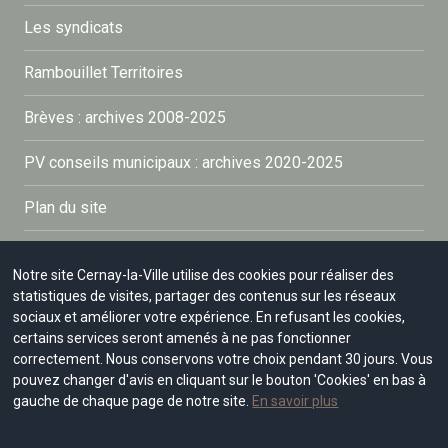
Les syndicats
Rambouillet Territoires
Brèves : archives 2008-2025
PV conseils municipaux : archives 2020-2025
Plan du site
Mentions légales
Notre site Cernay-la-Ville utilise des cookies pour réaliser des
statistiques de visites, partager des contenus sur les réseaux
Politique de confidentialité
sociaux et améliorer votre expérience. En refusant les cookies,
certains services seront amenés à ne pas fonctionner
Connexion
correctement. Nous conservons votre choix pendant 30 jours. Vous
pouvez changer d'avis en cliquant sur le bouton 'Cookies' en bas à
Accessibilité : partiellement conforme à 99%
gauche de chaque page de notre site.
En savoir plus