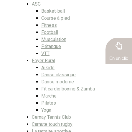
ASC
Basket-ball
Course à pied
Fitness
Football
Musculation
Pétanque
VTT
En un clic
Foyer Rural
Aïkido
Danse classique
Danse moderne
Fit cardio boxing & Zumba
Marche
Pilates
Yoga
Cernay Tennis Club
Carnute touch rugby
La retraite sportive