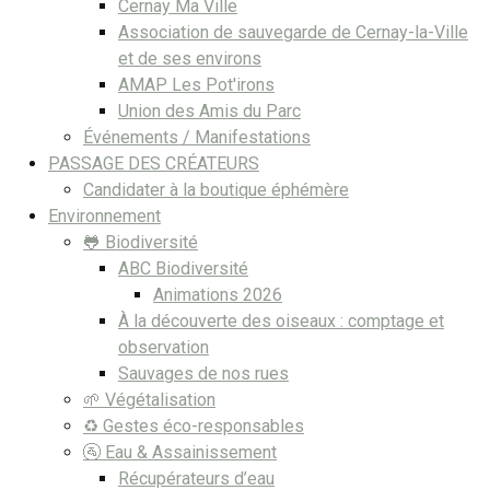
Cernay Ma Ville
Association de sauvegarde de Cernay-la-Ville
et de ses environs
AMAP Les Pot'irons
Union des Amis du Parc
Événements / Manifestations
PASSAGE DES CRÉATEURS
Candidater à la boutique éphémère
Environnement
🐸 Biodiversité
ABC Biodiversité
Animations 2026
À la découverte des oiseaux : comptage et
observation
Sauvages de nos rues
🌱 Végétalisation
♻️ Gestes éco-responsables
🚰 Eau & Assainissement
Récupérateurs d’eau