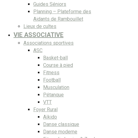
Guides Séniors
Planning – Plateforme des
Aidants de Rambouillet
Lieux de cultes
VIE ASSOCIATIVE
Associations sportives
ASC
Basket-ball
Course à pied
Fitness
Football
Musculation
Pétanque
VTT
Foyer Rural
Aïkido
Danse classique
Danse moderne