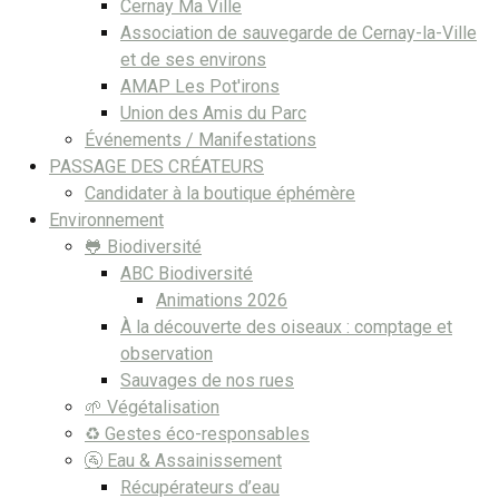
Cernay Ma Ville
Association de sauvegarde de Cernay-la-Ville
et de ses environs
AMAP Les Pot'irons
Union des Amis du Parc
Événements / Manifestations
PASSAGE DES CRÉATEURS
Candidater à la boutique éphémère
Environnement
🐸 Biodiversité
ABC Biodiversité
Animations 2026
À la découverte des oiseaux : comptage et
observation
Sauvages de nos rues
🌱 Végétalisation
♻️ Gestes éco-responsables
🚰 Eau & Assainissement
Récupérateurs d’eau