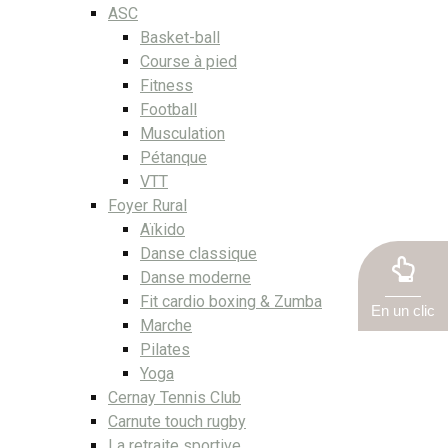
ASC
Basket-ball
Course à pied
Fitness
Football
Musculation
Pétanque
VTT
Foyer Rural
Aïkido
Danse classique
Danse moderne
Fit cardio boxing & Zumba
En un clic
Marche
Pilates
Yoga
Cernay Tennis Club
Carnute touch rugby
La retraite sportive