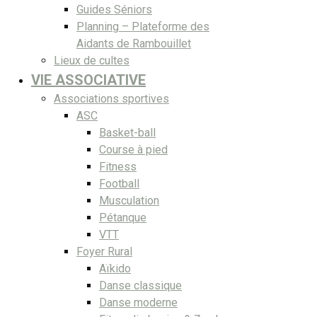
Guides Séniors
Planning – Plateforme des
Aidants de Rambouillet
Lieux de cultes
VIE ASSOCIATIVE
Associations sportives
ASC
Basket-ball
Course à pied
Fitness
Football
Musculation
Pétanque
VTT
Foyer Rural
Aïkido
Danse classique
Danse moderne