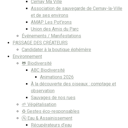
Cernay Ma Ville
Association de sauvegarde de Cernay-la-Ville
et de ses environs
AMAP Les Pot'irons
Union des Amis du Parc
Événements / Manifestations
PASSAGE DES CRÉATEURS
Candidater à la boutique éphémère
Environnement
🐸 Biodiversité
ABC Biodiversité
Animations 2026
À la découverte des oiseaux : comptage et
observation
Sauvages de nos rues
🌱 Végétalisation
♻️ Gestes éco-responsables
🚰 Eau & Assainissement
Récupérateurs d’eau