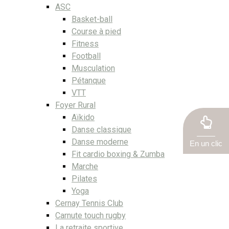
ASC
Basket-ball
Course à pied
Fitness
Football
Musculation
Pétanque
VTT
Foyer Rural
Aïkido
Danse classique
Danse moderne
En un clic
Fit cardio boxing & Zumba
Marche
Pilates
Yoga
Cernay Tennis Club
Carnute touch rugby
La retraite sportive